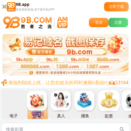
9B.app
立即下载
更多精彩游戏,请下载手机APP
登录
注册
53164
，各项福利陆续上线，让您在娱乐的同时兼顾0基础0投资的创业起
电子
棋牌
真人
捕鱼
彩票
体